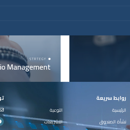
STRTEGY
lio Management
روابط سريعة
تو
الرئيسية
التوعية
نشأة الصندوق
التشريعات